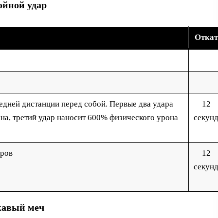
ойной удар
Откат
едней дистанции перед собой. Первые два удара
12
на, третий удар наносит 600% физического урона
секун
аров
12
секун
авый меч