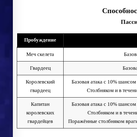
Способнос
Пасс
Пробуждение
Меч скелета
Базов
Гвардеец
Базова
Королевский
Базовая атака с 10% шансом 
гвардеец
Столбняком и в течен
Капитан
Базовая атака с 10% шансом 
королевских
Столбняком и в течен
гвардейцев
Поражённые столбняком враги