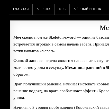
ГЛАВНАЯ
ЧЕРЕПА
NPC
ЧЁРНЫЙ РЫНОК
Ме
Меч скелета, он же Skeleton-sword — один из базовы
встречается игрокам в самом начале забега. Принад
ветки навыков «Череп».
Фишкой данного черепа является нанесение врагу ог
количество урона в секунду.
Механика ранений в Sk
образом:
Враг, получивший ранение, начинает истекать кровью
ранение подряд, на врага срабатывает эффект «Кро
урона.
Начиная с 3 уровня пробуждения (Королевский гвард