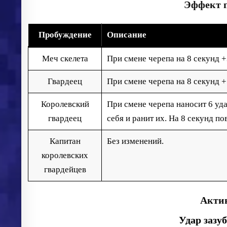
Эффект п
Пробуждение
Описание
Меч скелета
При смене черепа на 8 секунд 
Гвардеец
При смене черепа на 8 секунд 
Королевский
При смене черепа наносит 6 уд
гвардеец
себя и ранит их. На 8 секунд п
Капитан
Без изменений.
королевских
гвардейцев
Акти
Удар заз