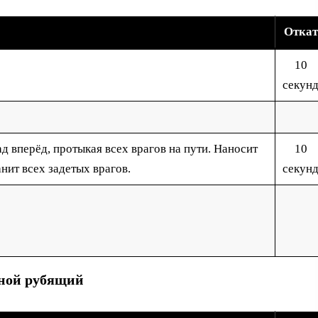
Откат
10
секун
д вперёд, протыкая всех врагов на пути. Наносит
10
нит всех задетых врагов.
секун
ной рубящий