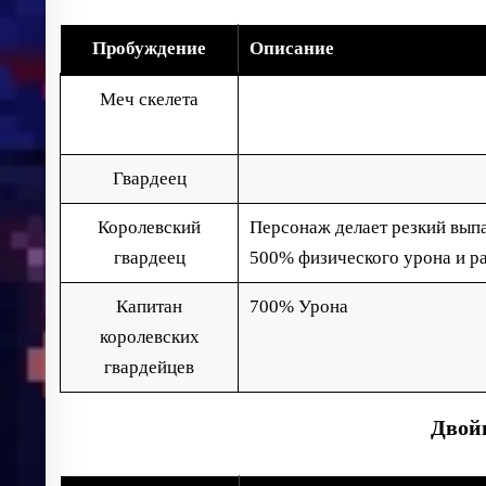
Пробуждение
Описание
Меч скелета
Гвардеец
Королевский
Персонаж делает резкий выпа
гвардеец
500% физического урона и ра
Капитан
700% Урона
королевских
гвардейцев
Двой