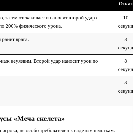
Откат
, затем отскакивает и наносит второй удар с
10
 по 200% физического урона.
секун
 ранит врага.
8
секун
онаж неуязвим. Второй удар наносит урон по
8
секун
8
секун
усы «Меча скелета»
 игрока, не особо требователен к надетым шмоткам.