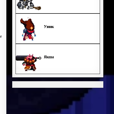
Узник
е
Якша