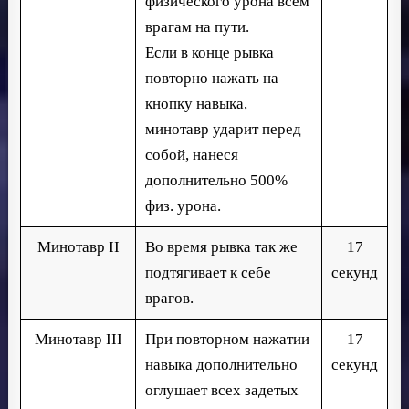
физического урона всем
врагам на пути.
Если в конце рывка
повторно нажать на
кнопку навыка,
минотавр ударит перед
собой, нанеся
дополнительно 500%
физ. урона.
Минотавр II
Во время рывка так же
17
подтягивает к себе
секунд
врагов.
Минотавр III
При повторном нажатии
17
навыка дополнительно
секунд
оглушает всех задетых