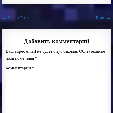
Навигация
← Череп Энта
Воин →
по
записям
Добавить комментарий
Ваш адрес email не будет опубликован.
Обязательные
поля помечены
*
Комментарий
*