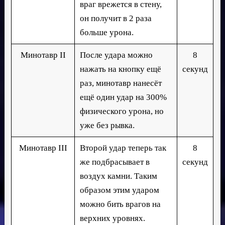
враг врежется в стену,
он получит в 2 раза
больше урона.
Минотавр II
После удара можно
8
нажать на кнопку ещё
секунд
раз, минотавр нанесёт
ещё один удар на 300%
физического урона, но
уже без рывка.
Минотавр III
Второй удар теперь так
8
же подбрасывает в
секунд
воздух камни. Таким
образом этим ударом
можно бить врагов на
верхних уровнях.