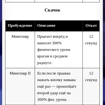
Скачок
Пробуждение
Описание
Откат
Минотавр
Прыгает вперёд и
12
наносит 300%
секунд
физического урона
врагам в среднем
радиусе.
Минотавр II
Если после прыжка
12
нажать кнопку навыка
секунд
ещё раз — произойдёт
второй удар ещё на
300% физ. урона.