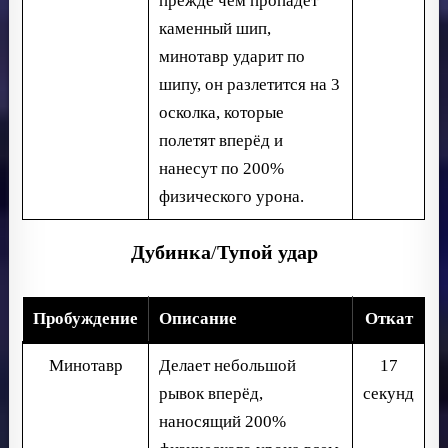
прежде чем пропадёт
каменный шип,
минотавр ударит по
шипу, он разлетится на 3
осколка, которые
полетят вперёд и
нанесут по 200%
физического урона.
Дубинка
/
Тупой удар
Пробуждение
Описание
Откат
Минотавр
Делает небольшой
17
рывок вперёд,
секунд
наносящий 200%