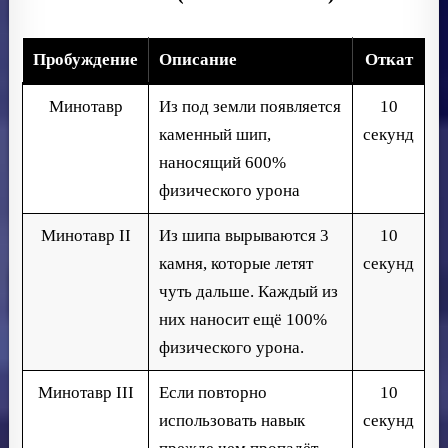
Пробуждение
Описание
Откат
Минотавр
Из под земли появляется
10
каменный шип,
секунд
наносящий 600%
физического урона
Минотавр II
Из шипа вырываются 3
10
камня, которые летят
секунд
чуть дальше. Каждый из
них наносит ещё 100%
физического урона.
Минотавр III
Если повторно
10
использовать навык
секунд