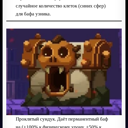
случайное количество клеток (синих сфер)
для бафа узника.
Проклятый сундук. Даёт перманентный баф
на (+100% к физическому урону, +50% к