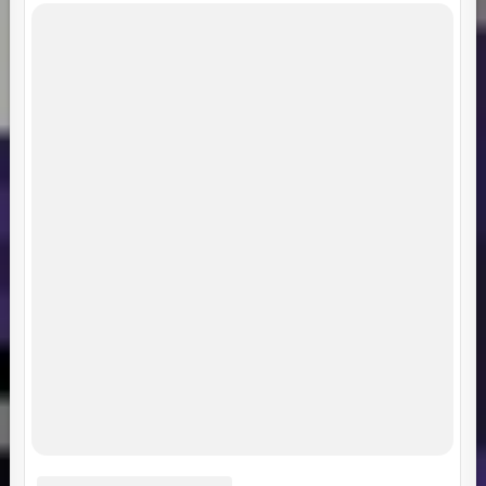
Мрачный жнец
Чернокнижник