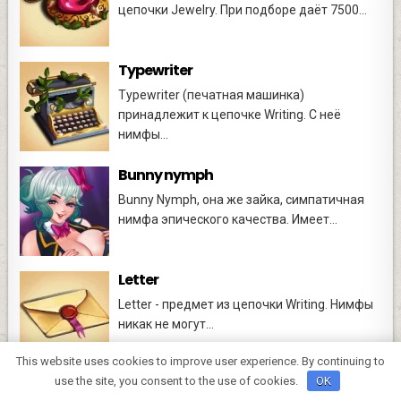
цепочки Jewelry. При подборе даёт 7500...
Typewriter
Typewriter (печатная машинка)
принадлежит к цепочке Writing. С неё
нимфы...
Bunny nymph
Bunny Nymph, она же зайка, симпатичная
нимфа эпического качества. Имеет...
Letter
Letter - предмет из цепочки Writing. Нимфы
никак не могут...
This website uses cookies to improve user experience. By continuing to
use the site, you consent to the use of cookies.
OK