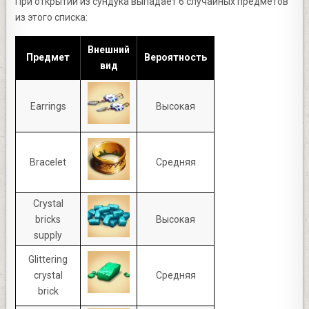
При открытии из сундука выпадает 6 случайных предметов
из этого списка:
Внешний
Предмет
Вероятность
вид
Earrings
Высокая
Bracelet
Средняя
Crystal
bricks
Высокая
supply
Glittering
crystal
Средняя
brick