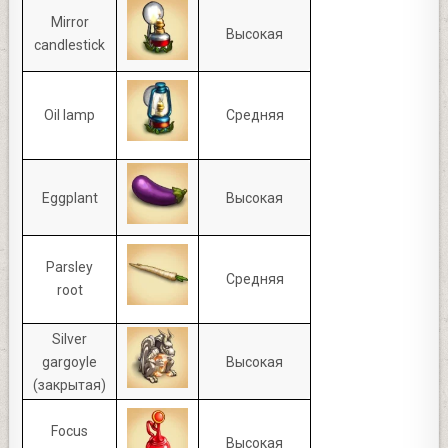
Mirror
Высокая
candlestick
Oil lamp
Средняя
Eggplant
Высокая
Parsley
Средняя
root
Silver
gargoyle
Высокая
(закрытая)
Focus
Высокая