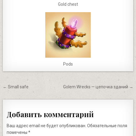
Gold chest
Pods
Навигация
← Small safe
Golem Wrecks — цепочка зданий →
по
записям
Добавить комментарий
Ваш адрес email не будет опубликован.
Обязательные поля
помечены
*