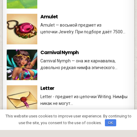
Amulet
Amulet — восьмой предмет из
цепочки Jewelry. При подборе даёт 7500...
Carnival Nymph
Carnival Nymph — она же карнавалка,
довольно редкая нимфа эпического...
Letter
Letter - предмет из цепочки Writing. Нимфы
никак не могут...
This website uses cookies to improve user experience. By continuing to
use the site, you consent to the use of cookies.
OK
Copyright © 2026 Русская Wiki по игре Merge Nymphs