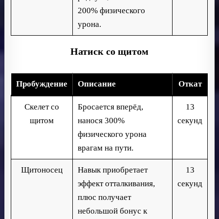
200% физического
урона.
Натиск со щитом
Пробуждение
Описание
Откат
Скелет со
Бросается вперёд,
13
щитом
нанося 300%
секунд
физического урона
врагам на пути.
Щитоносец
Навык приобретает
13
эффект отталкивания,
секунд
плюс получает
небольшой бонус к