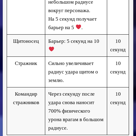
небольшом радиусе
вокруг персонажа.
На 5 секунд получает
барьер на 5
.
Щитоносец
Барьер: 5 секунд на 10
10
секунд
Стражник
Сильно увеличивает
10
радиус удара щитом о
секунд
землю.
Командир
Через секунду после
10
стражников
удара снова наносит
секунд
700% физического
урона врагам в большом
радиусе.