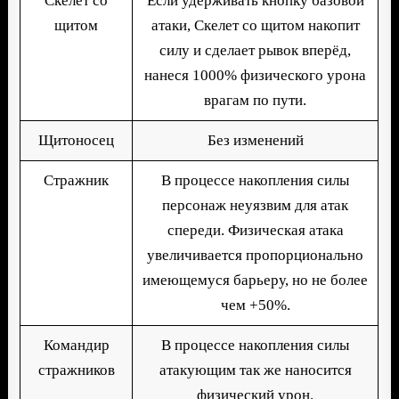
Скелет со
Если удерживать кнопку базовой
щитом
атаки, Скелет со щитом накопит
силу и сделает рывок вперёд,
нанеся 1000% физического урона
врагам по пути.
Щитоносец
Без изменений
Стражник
В процессе накопления силы
персонаж неуязвим для атак
спереди. Физическая атака
увеличивается пропорционально
имеющемуся барьеру, но не более
чем +50%.
Командир
В процессе накопления силы
стражников
атакующим так же наносится
физический урон.