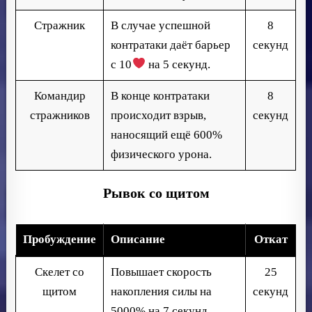
Стражник
В случае успешной
8
контратаки даёт барьер
секунд
с 10
на 5 секунд.
Командир
В конце контратаки
8
стражников
происходит взрыв,
секунд
наносящий ещё 600%
физического урона.
Рывок со щитом
Пробуждение
Описание
Откат
Скелет со
Повышает скорость
25
щитом
накопления силы на
секунд
5000% на 7 секунд