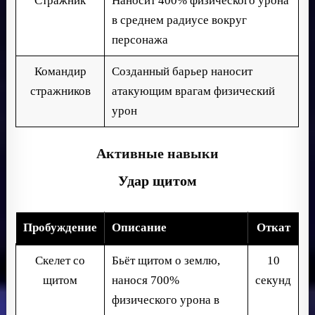
Стражник
Наносит 400% физического урона
в среднем радиусе вокруг
персонажа
Командир
Созданный барьер наносит
стражников
атакующим врагам физический
урон
Активные навыки
Удар щитом
Пробуждение
Описание
Откат
Скелет со
Бьёт щитом о землю,
10
щитом
нанося 700%
секунд
физического урона в