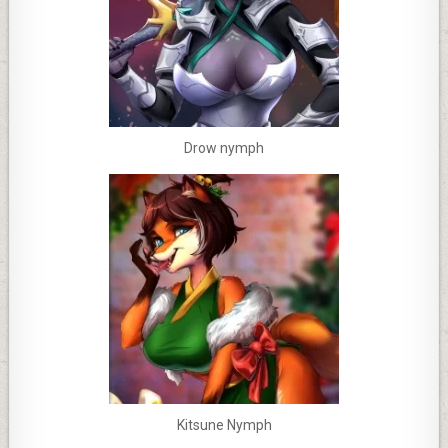
Drow nymph
Kitsune Nymph