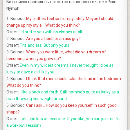
Вот список правильных ответов на вопросы в чате с Pixie
Nymph:
1. Вопрос:
My clothes feel so frumpy lately. Maybe I should
change up my style… What do you think?
Ответ:
I’d prefer you with no clothes at all…
2. Вопрос:
Are you a boob or an ass guy?
Ответ:
Tits and ass. But only yours.
3. Вопрос:
When you were little, what did you dream of
becoming when you grew up?
Ответ:
Even in my wildest dreams, I never thought I’d be as
lucky to gave a girl like you.
4. Вопрос:
I think that men should take the lead in the bedroom.
What do you think?
Ответ:
I like a back and forth. Still, nothing’s quite as kinky as a
man throwing hos weight around.
5. Вопрос:
Can I ask… How do you keep yourself in such good
shape?
Ответ:
Lots and lots of ‘exercise’. If you like, you can join me for
a workout session?