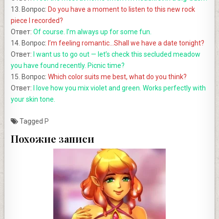
13. Вопрос:
Do you have a moment to listen to this new rock
piece I recorded?
Ответ:
Of course. I’m always up for some fun.
14. Вопрос:
I’m feeling romantic…Shall we have a date tonight?
Ответ:
I want us to go out — let’s check this secluded meadow
you have found recently. Picnic time?
15. Вопрос:
Which color suits me best, what do you think?
Ответ:
I love how you mix violet and green. Works perfectly with
your skin tone.
Tagged
P
Похожие записи