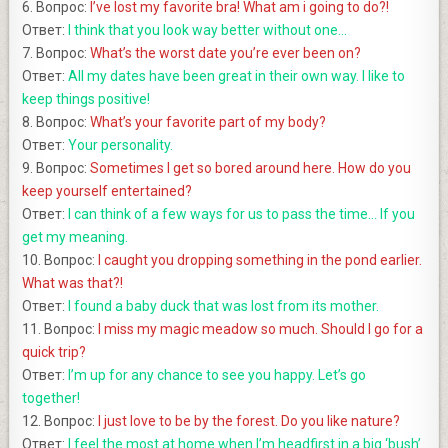
6. Вопрос:
I’ve lost my favorite bra! What am i going to do?!
Ответ:
I think that you look way better without one…
7. Вопрос:
What’s the worst date you’re ever been on?
Ответ:
All my dates have been great in their own way. I like to
keep things positive!
8. Вопрос:
What’s your favorite part of my body?
Ответ:
Your personality.
9. Вопрос:
Sometimes I get so bored around here. How do you
keep yourself entertained?
Ответ:
I can think of a few ways for us to pass the time… If you
get my meaning.
10. Вопрос:
I caught you dropping something in the pond earlier.
What was that?!
Ответ:
I found a baby duck that was lost from its mother.
11. Вопрос:
I miss my magic meadow so much. Should I go for a
quick trip?
Ответ:
I’m up for any chance to see you happy. Let’s go
together!
12. Вопрос:
I just love to be by the forest. Do you like nature?
Ответ:
I feel the most at home when I’m headfirst in a big ‘bush’.